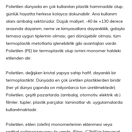
Polietilen dünyada en çok kullanılan plastik hammadde olup,
günlük hayatta herkese kolayca dokunabilir. Ana kullanım
alanı ambalaj sektörüdür. Düşük maliyet, -40 ile +130 derece
arasında dayanım, neme ve kimyasallara dayanıklılık, gıdayla
temasa uygun tiplerinin olması, geri dönüşebilir olması, tüm
termoplastik metotlarla işlenebilirlik gibi avantajları vardır.
Polietilen (PE) bir termoplastik olup ismini monomer haldeki
etilenden alır.
Polietilen, değişken kristal yapıya sahip hafif, dayanıklı bir
termoplastiktir. Dünyada en çok üretilen plastiklerden biridir
(her yıl dünya çapında on milyonlarca ton üretilmektedir).
Polietilen, çeşitli pazarlarda (ambalaj, otomotiv, elektrik vb.)
filmler, tüpler, plastik parçalar, laminatlar vb. uygulamalarda
kullanılmaktadır.
Polietilen, etilen (olefin) monomerlerinin eklenmesi veya
radikal polimerizasyonu ile yapılır. (Eten- C2H4'ün kimyasal