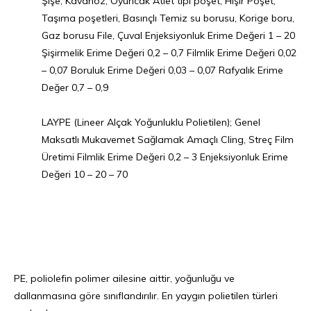
Şişe, Kavanoz, Oyuncak Atlet tipi poşet, Hışır Poşet,
Taşıma poşetleri, Basınçlı Temiz su borusu, Korige boru,
Gaz borusu File, Çuval Enjeksiyonluk Erime Değeri 1 – 20
Şişirmelik Erime Değeri 0,2 – 0,7 Filmlik Erime Değeri 0,02
– 0,07 Boruluk Erime Değeri 0,03 – 0,07 Rafyalık Erime
Değer 0,7 – 0,9
LAYPE (Lineer Alçak Yoğunluklu Polietilen); Genel
Maksatlı Mukavemet Sağlamak Amaçlı Cling, Streç Film
Üretimi Filmlik Erime Değeri 0,2 – 3 Enjeksiyonluk Erime
Değeri 10 – 20 – 70
PE, poliolefin polimer ailesine aittir, yoğunluğu ve
dallanmasına göre sınıflandırılır. En yaygın polietilen türleri