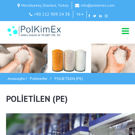
Mecidiyeköy, İstanbul, Turkey
info@polkimex.com
+90 212 909 24 38
TR
Anasayfa /
Polimerler
/
POLİETİLEN (PE)
POLİETİLEN (PE)